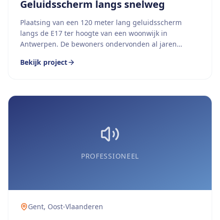
Geluidsscherm langs snelweg
Plaatsing van een 120 meter lang geluidsscherm
langs de E17 ter hoogte van een woonwijk in
Antwerpen. De bewoners ondervonden al jaren
ernstige geluidsoverlast van het drukke
Bekijk project
snelwegverkeer.
PROFESSIONEEL
Gent
,
Oost-Vlaanderen