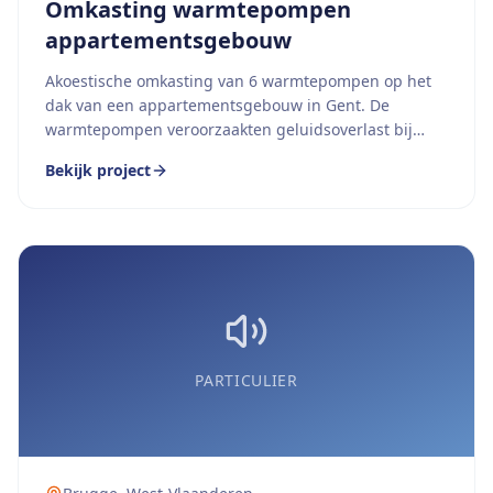
Omkasting warmtepompen
appartementsgebouw
Akoestische omkasting van 6 warmtepompen op het
dak van een appartementsgebouw in Gent. De
warmtepompen veroorzaakten geluidsoverlast bij
omwonenden en voldeden niet aan de Vlaamse
Bekijk project
geluidsnormen.
PARTICULIER