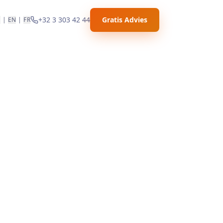
+32 3 303 42 44
Gratis Advies
L
|
EN
|
FR