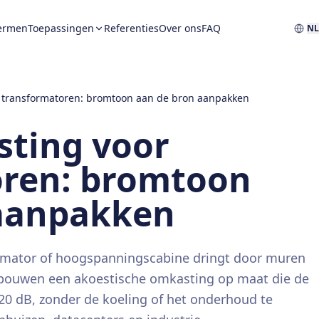
ermen
Toepassingen
Referenties
Over ons
FAQ
N
 transformatoren: bromtoon aan de bron aanpakken
ting voor
oren: bromtoon
 aanpakken
rmator of hoogspanningscabine dringt door muren
j bouwen een akoestische omkasting op maat die de
20 dB, zonder de koeling of het onderhoud te