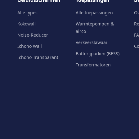
Geluidsschermen
Toepassingen
Be
Alle types
Alle toepassingen
Ov
Kokowall
Warmtepompen &
Re
airco
Noise-Reducer
F
Verkeerslawaai
Ichono Wall
Co
Batterijparken (BESS)
Ichono Transparant
Transformatoren