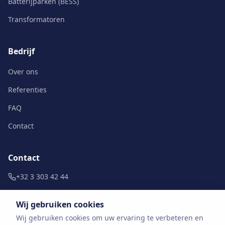
Batterijparken (BESS)
Transformatoren
Bedrijf
Over ons
Referenties
FAQ
Contact
Contact
+32 3 303 42 44
info@noisesolutions.be
Wij gebruiken cookies
Doornpark 38 b10
Wij gebruiken cookies om uw ervaring te verbeteren en
9120 Beveren-Kruibeke-Zwijndrecht