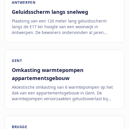
ANTWERPEN
Geluidsscherm langs snelweg
Plaatsing van een 120 meter lang geluidsscherm
langs de E17 ter hoogte van een woonwijk in
Antwerpen. De bewoners ondervonden al jaren
ernstige geluidsoverlast van het drukke
snelwegverkeer.
GENT
Omkasting warmtepompen
appartementsgebouw
Akoestische omkasting van 6 warmtepompen op het
dak van een appartementsgebouw in Gent. De
warmtepompen veroorzaakten geluidsoverlast bij
omwonenden en voldeden niet aan de Vlaamse
geluidsnormen.
BRUGGE