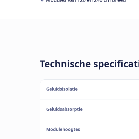
Modules van 120 en 240 cm breed
Technische specificat
Geluidsisolatie
Geluidsabsorptie
Modulehoogtes