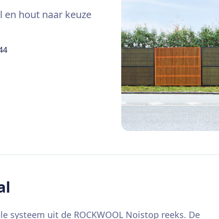
l en hout naar keuze
44
al
ibele systeem uit de ROCKWOOL Noistop reeks. De