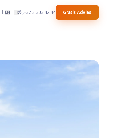
+32 3 303 42 44
Gratis Advies
L
|
EN
|
FR