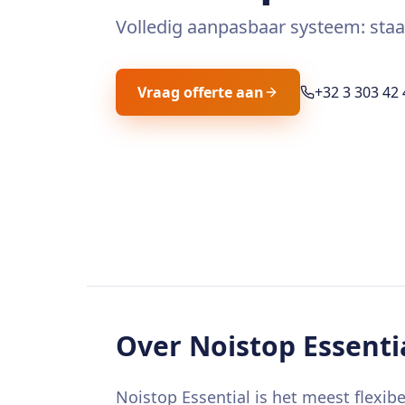
Volledig aanpasbaar systeem: staa
Vraag offerte aan
+32 3 303 42 
Over
Noistop Essenti
Noistop Essential is het meest flex