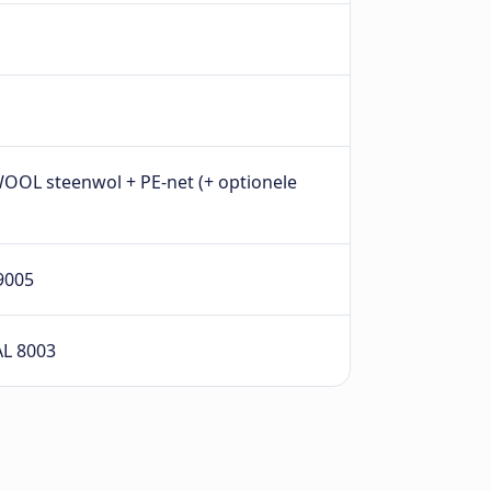
OOL steenwol + PE-net (+ optionele
9005
AL 8003