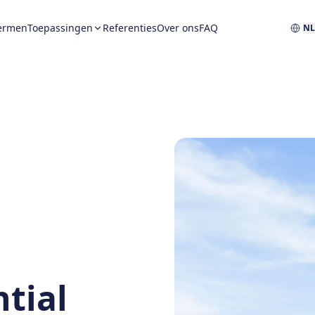
ermen
Toepassingen
Referenties
Over ons
FAQ
N
tial