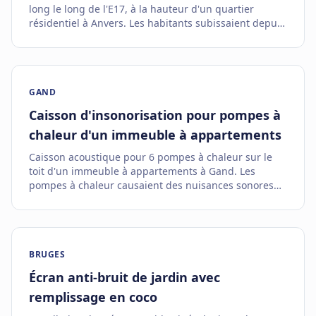
long le long de l'E17, à la hauteur d'un quartier
résidentiel à Anvers. Les habitants subissaient depuis
des années de graves nuisances sonores dues au
trafic autoroutier dense.
GAND
Caisson d'insonorisation pour pompes à
chaleur d'un immeuble à appartements
Caisson acoustique pour 6 pompes à chaleur sur le
toit d'un immeuble à appartements à Gand. Les
pompes à chaleur causaient des nuisances sonores
pour les riverains et ne respectaient pas les normes
de bruit flamandes.
BRUGES
Écran anti-bruit de jardin avec
remplissage en coco