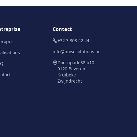
ntreprise
Contact
+32 3 303 42 44
propos
info@noisesolutions.be
alisations
Doornpark 38 b10
AQ
9120 Beveren-
ntact
Kruibeke-
Zwijndrecht