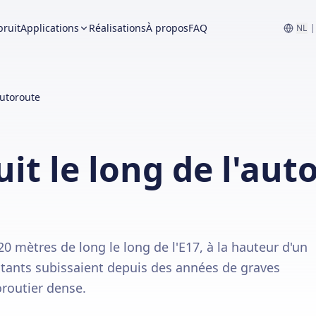
bruit
Applications
Réalisations
À propos
FAQ
NL
|
autoroute
uit le long de l'aut
120 mètres de long le long de l'E17, à la hauteur d'un
bitants subissaient depuis des années de graves
oroutier dense.