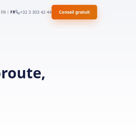
+32 3 303 42 44
Conseil gratuit
EN
|
FR
oroute
,