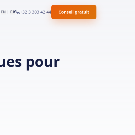
+32 3 303 42 44
Conseil gratuit
EN
|
FR
ues pour