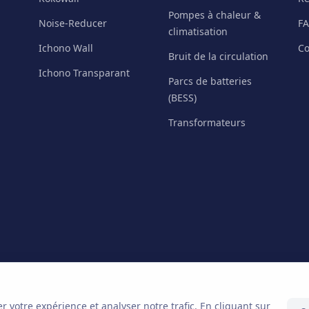
Pompes à chaleur &
Noise-Reducer
F
climatisation
Ichono Wall
Co
Bruit de la circulation
Ichono Transparant
Parcs de batteries
(BESS)
Transformateurs
r votre expérience et analyser notre trafic. En cliquant sur