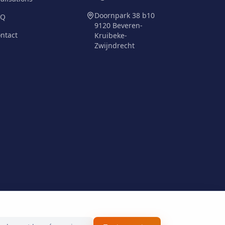
Doornpark 38 b10
AQ
9120 Beveren-
ntact
Kruibeke-
Zwijndrecht