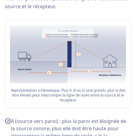
source et le récepteur.
LES QUATRE VARIABLES
A
distance source vers paroi
D
différence de niveau route/jardin
B
distance paroi vers récepteur
H
hauteur de paroi recommandée
H
D
Source (route)
B
A
Récepteur (habitation)
Représentation schématique. Plus A, B ou D sont grands, plus H doit
être élevée pour interrompre la ligne de visée entre la source et le
récepteur.
A (source vers paroi) : plus la paroi est éloignée de
la source sonore, plus elle doit être haute pour
interrompre la même ligne de visée, car la