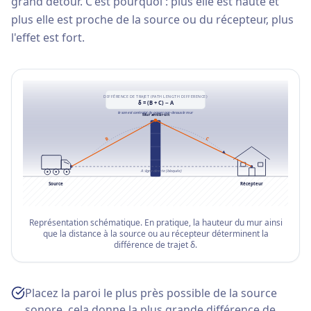
grand détour. C'est pourquoi : plus elle est haute et
plus elle est proche de la source ou du récepteur, plus
l'effet est fort.
DIFFÉRENCE DE TRAJET (PATH LENGTH DIFFERENCE)
δ = (B + C) − A
le son est contraint de passer par-dessus le mur
Mur antibruit
C
B
A : ligne directe (bloquée)
Source
Récepteur
Représentation schématique. En pratique, la hauteur du mur ainsi
que la distance à la source ou au récepteur déterminent la
différence de trajet δ.
Placez la paroi le plus près possible de la source
sonore, cela donne la plus grande différence de