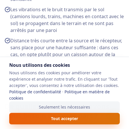
Les vibrations et le bruit transmis par le sol
(camions lourds, trains, machines en contact avec le
sol) se propagent dans le terrain et ne sont pas
arrêtés par une paroi
Distance très courte entre la source et le récepteur,
sans place pour une hauteur suffisante : dans ces
cas, on opte plutôt pour un caisson autour de la
source elle-même
Nous utilisons des cookies
Nous utilisons des cookies pour améliorer votre
expérience et analyser notre trafic. En cliquant sur 'Tout
accepter', vous consentez à notre utilisation des cookies.
Politique de confidentialité
·
Politique en matière de
cookies
De quelles informations avons-
Seulement les nécessaires
nous besoin de votre part ?
Tout accepter